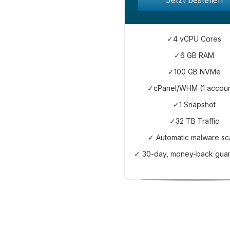
Jetzt bestellen
✓4 vCPU Cores
✓6 GB RAM
✓100 GB NVMe
✓cPanel/WHM (1 accoun
✓1 Snapshot
✓32 TB Traffic
✓ Automatic malware sc
✓ 30-day, money-back gua