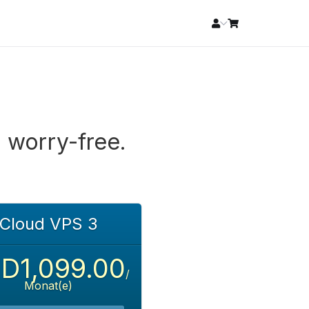
 worry-free.
Cloud VPS 3
D1,099.00
/
Monat(e)