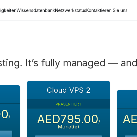
igkeiten
Wissensdatenbank
Netzwerkstatus
Kontaktieren Sie uns
ting. It’s fully managed — and
Cloud VPS 2
PRÄSENTIERT
00
AED795.00
AE
/
/
Monat(e)