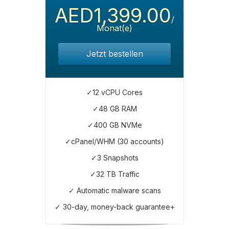
AED1,399.00
/
Monat(e)
Jetzt bestellen
✓12 vCPU Cores
✓48 GB RAM
✓400 GB NVMe
✓cPanel/WHM (30 accounts)
✓3 Snapshots
✓32 TB Traffic
✓ Automatic malware scans
✓ 30-day, money-back guarantee+